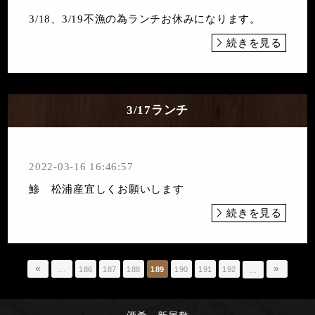
3/18、3/19不漁の為ランチお休みになります。
続きを見る
3/17ランチ
2022-03-16 16:46:57
鯵 松浦産宜しくお願いします
続きを見る
«
»
…
186
187
188
189
190
191
192
…