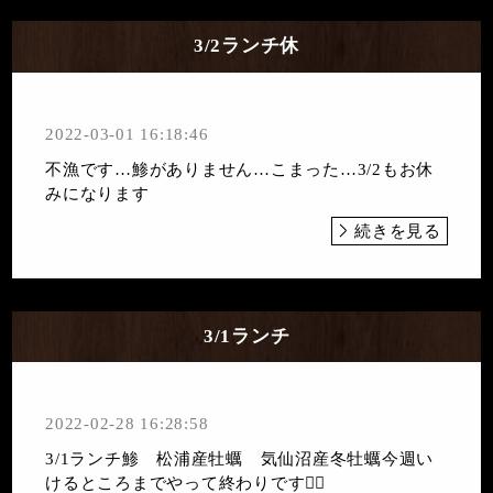
3/2ランチ休
2022-03-01 16:18:46
不漁です…鯵がありません…こまった…3/2もお休
みになります
続きを見る
3/1ランチ
2022-02-28 16:28:58
3/1ランチ鯵 松浦産牡蠣 気仙沼産冬牡蠣今週い
けるところまでやって終わりです🙇‍♀️