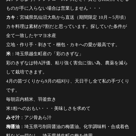
ものが手に入らない場合は営業しません・・・
カキ
：宮城県気仙沼大島から直送（期間限定 10月～5月頃）
カキ料理は素材が7割だと思っています。探していた条件が
全て一致したヤマヨ水産
立地・作り手・剥きて・梱包・カキへの愛が最高です。
米
：埼玉県越生町産の「彩のきずな」
彩のきずなは特A評価、粘り強く害虫に強い為、農薬を減ら
して栽培できます。
4月の苗づくりから9月の稲刈り、天日干し全て私の手づくり
です。
毎朝店内精米、羽釜炊き
米1粒へのおもい・・・美味しさを求めて
みそ汁
：アジ骨あら汁
梅醤油
：埼玉県弓削田醤油の梅醤油。化学調味料・合成着色
料など一切なし。埼玉県越生町の梅を使用