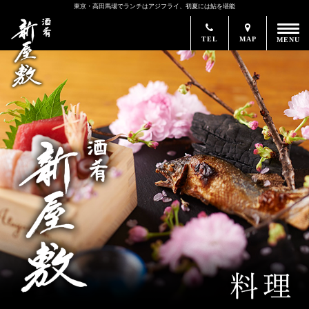
東京・高田馬場でランチはアジフライ、初夏には鮎を堪能
TEL
MAP
MENU