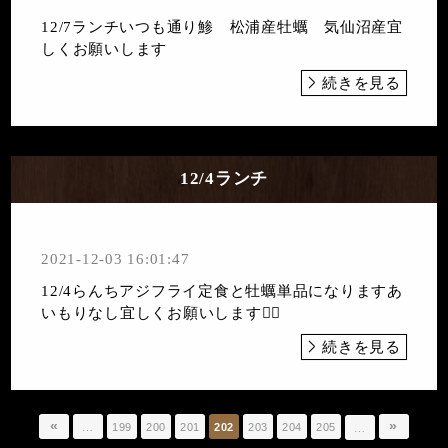
12/7ランチいつも通り鯵 松浦産牡蠣 気仙沼産宜
しくお願いします
続きを見る
12/4ランチ
2021-12-03 16:01:47
12/4らんちアジフライ定食と牡蠣単品になりますあ
いもりなし宜しくお願いします🙇‍♀️
続きを見る
«
»
…
199
200
201
202
203
204
205
…