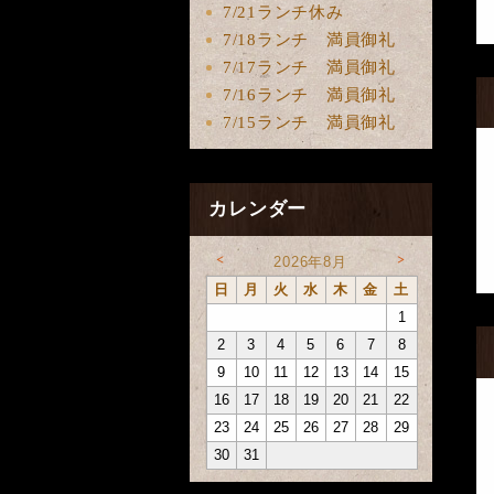
7/21ランチ休み
7/18ランチ 満員御礼
7/17ランチ 満員御礼
7/16ランチ 満員御礼
7/15ランチ 満員御礼
カレンダー
<
>
2026年8月
日
月
火
水
木
金
土
1
2
3
4
5
6
7
8
9
10
11
12
13
14
15
16
17
18
19
20
21
22
23
24
25
26
27
28
29
30
31