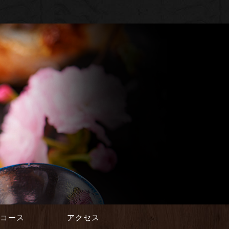
会コース
アクセス