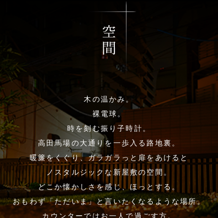
木の温かみ。
裸電球。
時を刻む振り子時計。
高田馬場の大通りを一歩入る路地裏。
暖簾をくぐり、ガラガラっと扉をあけると
ノスタルジックな新屋敷の空間。
どこか懐かしさを感じ、ほっとする。
おもわず「ただいま」と言いたくなるような場所。
カウンターではお一人で過ごす方。