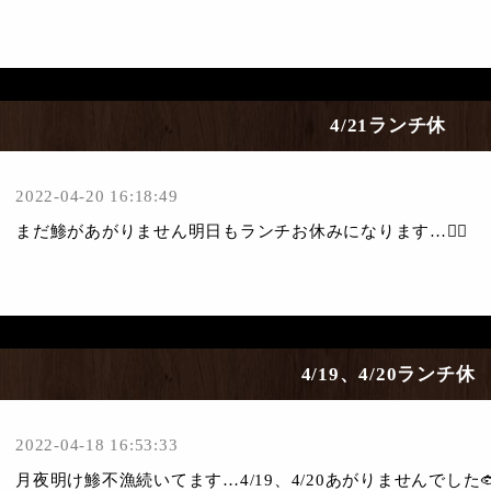
4/21ランチ休
2022-04-20 16:18:49
まだ鯵があがりません明日もランチお休みになります…🙇‍♀️
4/19、4/20ランチ休
2022-04-18 16:53:33
月夜明け鯵不漁続いてます…4/19、4/20あがりませんでし