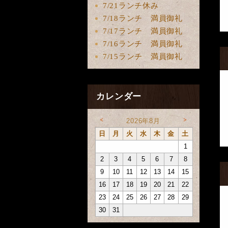
7/21ランチ休み
7/18ランチ 満員御礼
7/17ランチ 満員御礼
7/16ランチ 満員御礼
7/15ランチ 満員御礼
カレンダー
<
>
2026年8月
日
月
火
水
木
金
土
1
2
3
4
5
6
7
8
9
10
11
12
13
14
15
16
17
18
19
20
21
22
23
24
25
26
27
28
29
30
31