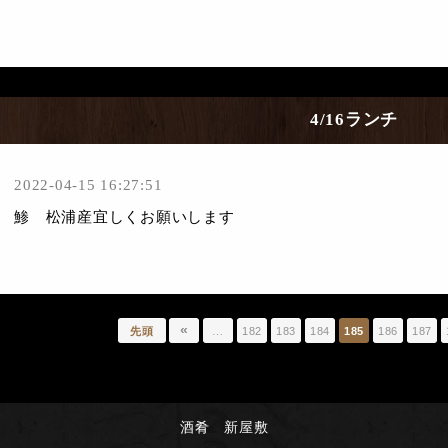
4/16ランチ
2022-04-15 16:27:51
鯵 松浦産宜しくお願いします
«
先頭
…
182
183
184
185
186
187
酒肴 新屋敷