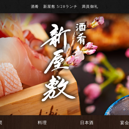
酒肴 新屋敷 5/28ランチ 満員御礼
間
料理
日本酒
宴