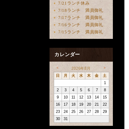
7/21ランチ休み
7/18ランチ 満員御礼
7/17ランチ 満員御礼
7/16ランチ 満員御礼
7/15ランチ 満員御礼
カレンダー
<
>
2026年8月
日
月
火
水
木
金
土
1
2
3
4
5
6
7
8
9
10
11
12
13
14
15
16
17
18
19
20
21
22
23
24
25
26
27
28
29
30
31