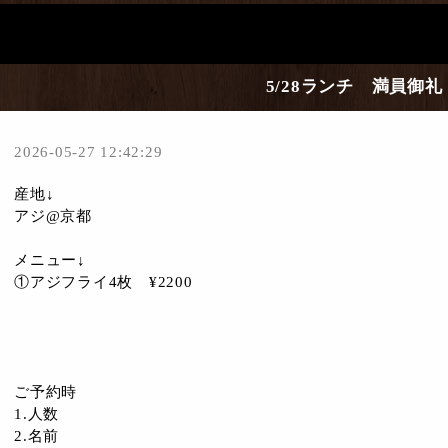
5/28ランチ 満員御礼
2026-05-27 12:42:29
産地↓
アジ@京都
メニュー↓
①アジフライ4枚 ¥2200
ご予約時
1.人数
2.名前