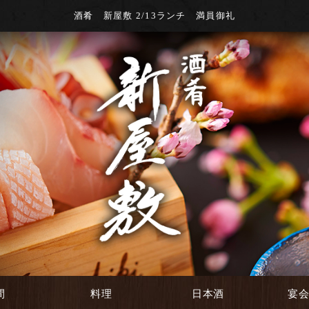
酒肴 新屋敷 2/13ランチ 満員御礼
間
料理
日本酒
宴