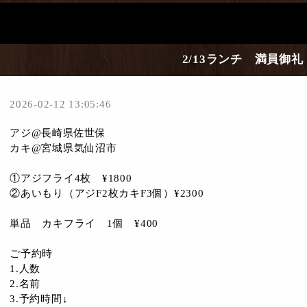
2/13ランチ 満員御礼
2026-02-12 13:05:46
アジ@長崎県佐世保
カキ@宮城県気仙沼市
①アジフライ4枚 ¥1800
②あいもり（アジF2枚カキF3個）¥2300
単品 カキフライ 1個 ¥400
ご予約時
1.人数
2.名前
3.予約時間↓