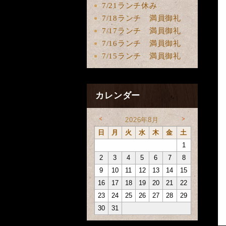
7/21ランチ休み
7/18ランチ 満員御礼
7/17ランチ 満員御礼
7/16ランチ 満員御礼
7/15ランチ 満員御礼
カレンダー
<
>
2026年8月
日
月
火
水
木
金
土
1
2
3
4
5
6
7
8
9
10
11
12
13
14
15
16
17
18
19
20
21
22
23
24
25
26
27
28
29
30
31