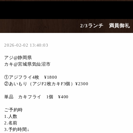
2/3ランチ 満員御礼
2026-02-02 13:40:03
アジ@静岡県
カキ@宮城県気仙沼市
①アジフライ4枚 ¥1800
②あいもり（アジF2枚カキF3個）¥2300
単品 カキフライ 1個 ¥400
ご予約時
1.人数
2.名前
3.予約時間↓