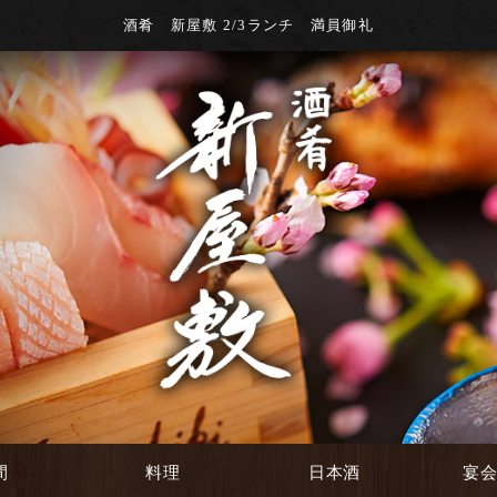
酒肴 新屋敷 2/3ランチ 満員御礼
間
料理
日本酒
宴