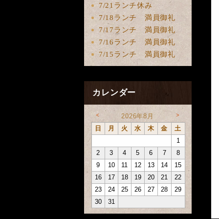
7/21ランチ休み
7/18ランチ 満員御礼
7/17ランチ 満員御礼
7/16ランチ 満員御礼
7/15ランチ 満員御礼
カレンダー
<
>
2026年8月
日
月
火
水
木
金
土
1
2
3
4
5
6
7
8
9
10
11
12
13
14
15
16
17
18
19
20
21
22
23
24
25
26
27
28
29
30
31