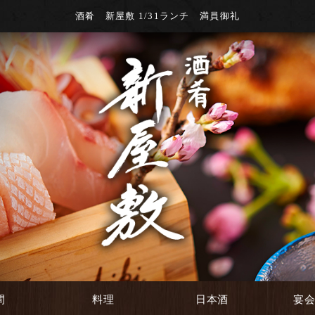
酒肴 新屋敷 1/31ランチ 満員御礼
間
料理
日本酒
宴