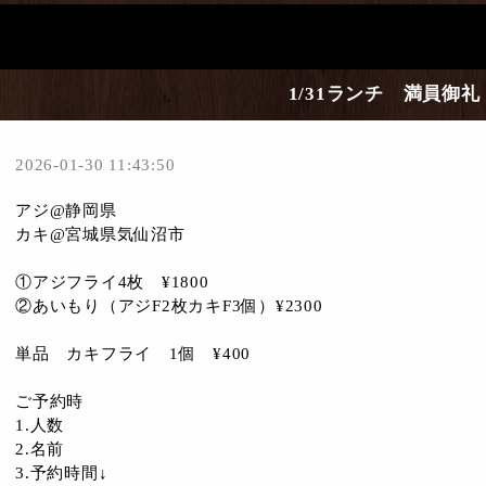
1/31ランチ 満員御礼
2026-01-30 11:43:50
アジ@静岡県
カキ@宮城県気仙沼市
①アジフライ4枚 ¥1800
②あいもり（アジF2枚カキF3個）¥2300
単品 カキフライ 1個 ¥400
ご予約時
1.人数
2.名前
3.予約時間↓