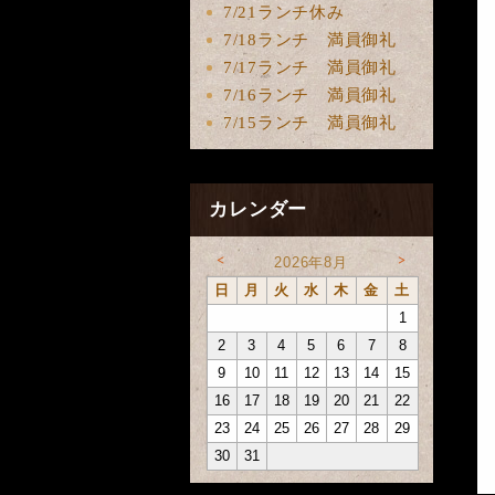
7/21ランチ休み
7/18ランチ 満員御礼
7/17ランチ 満員御礼
7/16ランチ 満員御礼
7/15ランチ 満員御礼
カレンダー
<
>
2026年8月
日
月
火
水
木
金
土
1
2
3
4
5
6
7
8
9
10
11
12
13
14
15
16
17
18
19
20
21
22
23
24
25
26
27
28
29
30
31