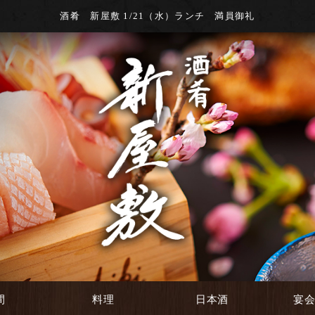
酒肴 新屋敷 1/21（水）ランチ 満員御礼
間
料理
日本酒
宴