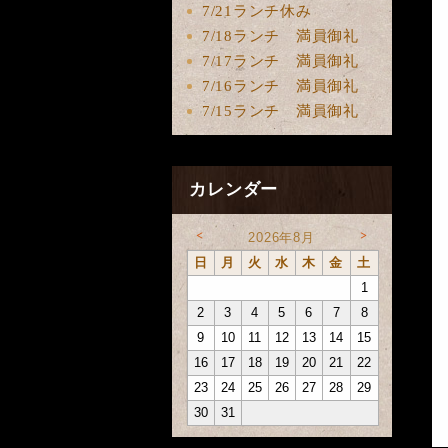
7/21ランチ休み
7/18ランチ 満員御礼
7/17ランチ 満員御礼
7/16ランチ 満員御礼
7/15ランチ 満員御礼
カレンダー
<
>
2026年8月
日
月
火
水
木
金
土
1
2
3
4
5
6
7
8
9
10
11
12
13
14
15
16
17
18
19
20
21
22
23
24
25
26
27
28
29
30
31