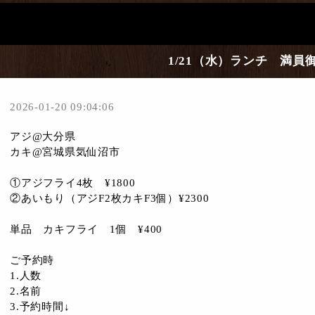
1/21（水）ランチ 満員
2026-01-20 09:04:06
アジ@大分県
カキ@宮城県気仙沼市
①アジフライ4枚 ¥1800
②あいもり（アジF2枚カキF3個）¥2300
単品 カキフライ 1個 ¥400
ご予約時
1.人数
2.名前
3.予約時間↓