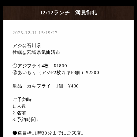
12/12ランチ 満員御礼
2025-12-11 15:19:27
アジ@石川県
牡蠣@宮城県気仙沼市
①アジフライ4枚 ¥1800
②あいもり（アジF2枚カキF3個）¥2300
単品 カキフライ 1個 ¥400
ご予約時
1.人数
2.名前
3.予約時間↓
❶巡目枠11時30分までにご来店。