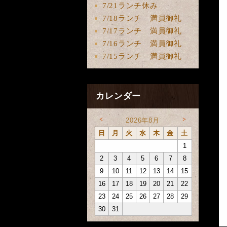
7/21ランチ休み
7/18ランチ 満員御礼
7/17ランチ 満員御礼
7/16ランチ 満員御礼
7/15ランチ 満員御礼
カレンダー
<
>
2026年8月
日
月
火
水
木
金
土
1
2
3
4
5
6
7
8
9
10
11
12
13
14
15
16
17
18
19
20
21
22
23
24
25
26
27
28
29
30
31