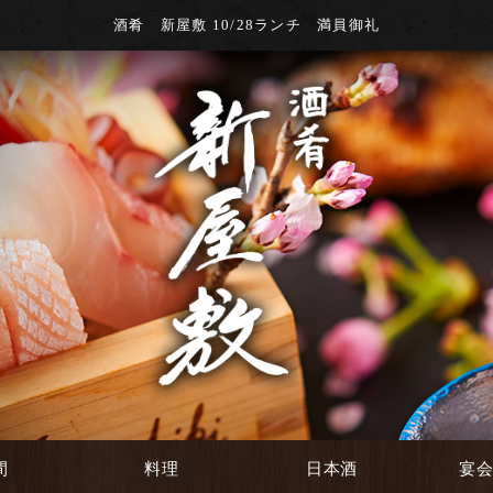
酒肴 新屋敷 10/28ランチ 満員御礼
間
料理
日本酒
宴