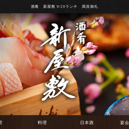
酒肴 新屋敷 9/20ランチ 満員御礼
間
料理
日本酒
宴