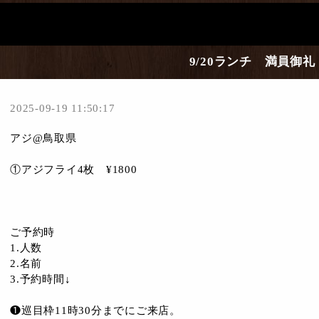
9/20ランチ 満員御礼
2025-09-19 11:50:17
アジ@鳥取県
①アジフライ4枚 ¥1800
ご予約時
1.人数
2.名前
3.予約時間↓
❶巡目枠11時30分までにご来店。