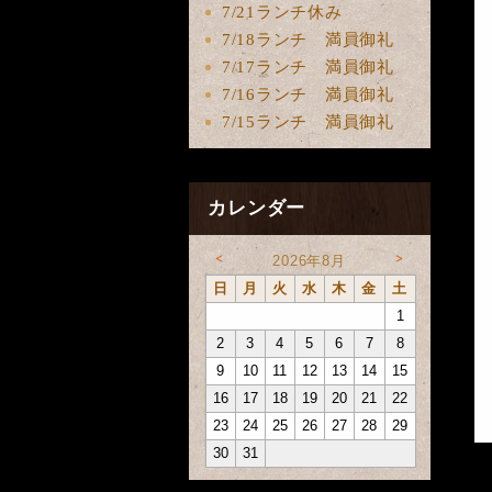
7/21ランチ休み
7/18ランチ 満員御礼
7/17ランチ 満員御礼
7/16ランチ 満員御礼
7/15ランチ 満員御礼
カレンダー
<
>
2026年8月
日
月
火
水
木
金
土
1
2
3
4
5
6
7
8
9
10
11
12
13
14
15
16
17
18
19
20
21
22
23
24
25
26
27
28
29
30
31