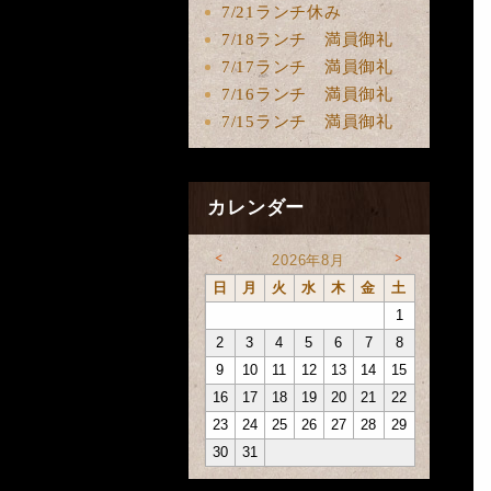
7/21ランチ休み
7/18ランチ 満員御礼
7/17ランチ 満員御礼
7/16ランチ 満員御礼
7/15ランチ 満員御礼
カレンダー
<
>
2026年8月
日
月
火
水
木
金
土
1
2
3
4
5
6
7
8
9
10
11
12
13
14
15
16
17
18
19
20
21
22
23
24
25
26
27
28
29
30
31