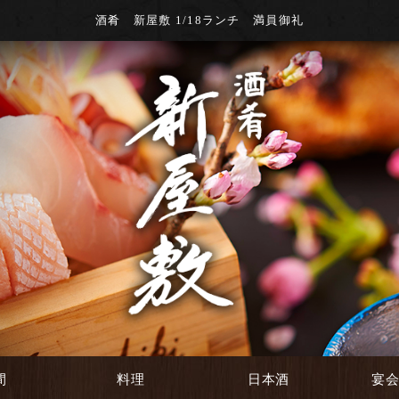
酒肴 新屋敷 1/18ランチ 満員御礼
間
料理
日本酒
宴