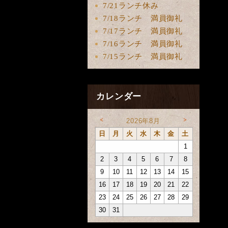
7/21ランチ休み
7/18ランチ 満員御礼
7/17ランチ 満員御礼
7/16ランチ 満員御礼
7/15ランチ 満員御礼
カレンダー
<
>
2026年8月
日
月
火
水
木
金
土
1
2
3
4
5
6
7
8
9
10
11
12
13
14
15
16
17
18
19
20
21
22
23
24
25
26
27
28
29
30
31