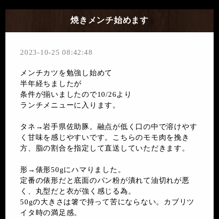
焼きメンチ始めます
2023-10-25 08:42:48
メンチカツを勉強し始めて
半年経ちましたが
条件が揃いましたので10/26より
ランチメニューに入ります。
タネ→岩手県佐助豚。融点が低く口の中で溶けやす
く甘味を感じやすいです。こちらのモモ肉を挽き
方、脂の割合を指定して直送していただきます。
形→俵形50gにハマりました。
定番の俵形だと底面のパン粉が潰れて油切れが悪
く、丸型だと衣が強く感じる為。
50gの大きさは箸で持って苦にならない。カブリツ
イタ時の満足感。