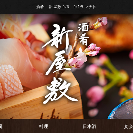
酒肴 新屋敷 9/6、9/7ランチ休
間
料理
日本酒
宴