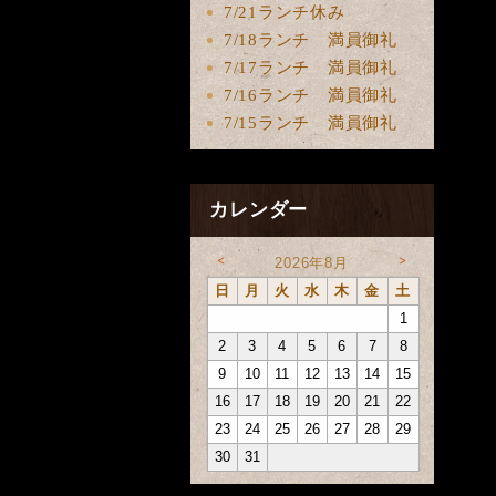
7/21ランチ休み
7/18ランチ 満員御礼
7/17ランチ 満員御礼
7/16ランチ 満員御礼
7/15ランチ 満員御礼
カレンダー
<
>
2026年8月
日
月
火
水
木
金
土
1
2
3
4
5
6
7
8
9
10
11
12
13
14
15
16
17
18
19
20
21
22
23
24
25
26
27
28
29
30
31