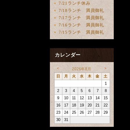
7/21ランチ休み
7/18ランチ 満員御礼
7/17ランチ 満員御礼
7/16ランチ 満員御礼
7/15ランチ 満員御礼
カレンダー
<
>
2026年8月
日
月
火
水
木
金
土
1
2
3
4
5
6
7
8
9
10
11
12
13
14
15
16
17
18
19
20
21
22
23
24
25
26
27
28
29
30
31