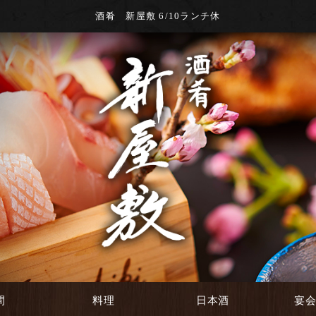
酒肴 新屋敷 6/10ランチ休
間
料理
日本酒
宴