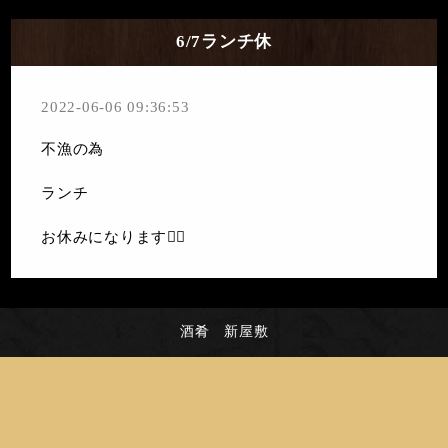
6/7ランチ休
2022-06-06 09:36:53
不漁の為
ランチ
お休みになります🙇‍♀️
酒肴 新屋敷