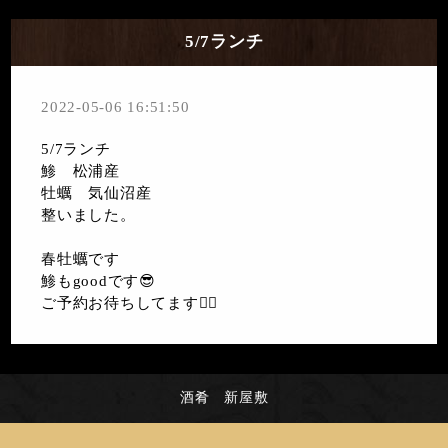
5/7ランチ
2022-05-06 16:51:50
5/7ランチ
鯵 松浦産
牡蠣 気仙沼産
整いました。
春牡蠣です
鯵もgoodです😎
ご予約お待ちしてます🙇‍♀️
酒肴 新屋敷