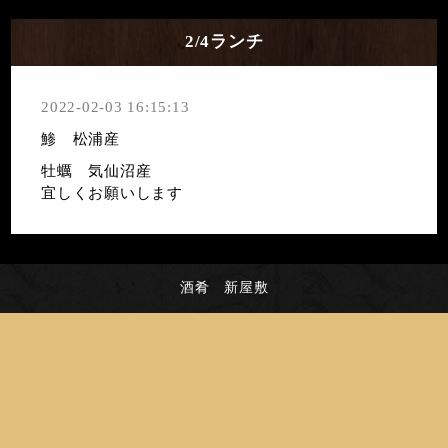
2/4ランチ
2022-02-03 16:15:13
鯵 松浦産
牡蠣 気仙沼産
宜しくお願いします
酒肴 新屋敷