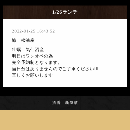
1/26ランチ
2022-01-25 16:43:52
鯵 松浦産
牡蠣 気仙沼産
明日はワンオペの為
完全予約制となります。
当日分はありませんのでご了承ください🙇‍♀️
宜しくお願いします
酒肴 新屋敷