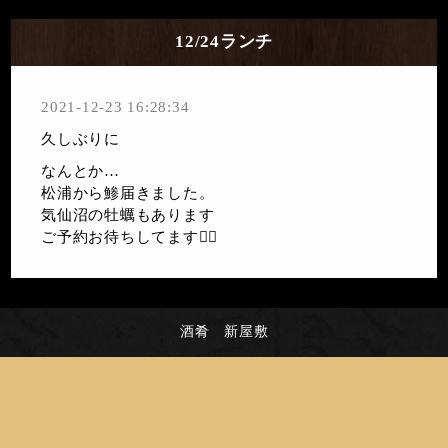
12/24ランチ
2021-12-23 16:28:34
久しぶりに
なんとか…
松浦から鯵届きました。
気仙沼の牡蠣もあります
ご予約お待ちしてます🙇‍♀️
酒肴 新屋敷