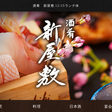
酒肴 新屋敷 12/15ランチ休
間
料理
日本酒
宴