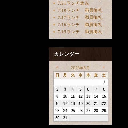
7/21ランチ休み
7/18ランチ 満員御礼
7/17ランチ 満員御礼
7/16ランチ 満員御礼
7/15ランチ 満員御礼
カレンダー
<
>
2026年8月
日
月
火
水
木
金
土
1
2
3
4
5
6
7
8
9
10
11
12
13
14
15
16
17
18
19
20
21
22
23
24
25
26
27
28
29
30
31