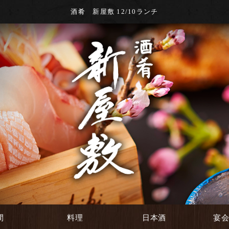
酒肴 新屋敷 12/10ランチ
間
料理
日本酒
宴