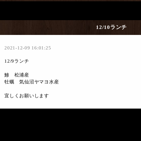
12/10ランチ
2021-12-09 16:01:25
12/9ランチ
鯵 松浦産
牡蠣 気仙沼ヤマヨ水産
宜しくお願いします