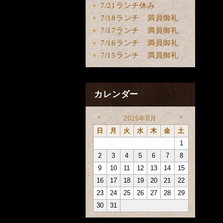
7/21ランチ休み
7/18ランチ 満員御礼
7/17ランチ 満員御礼
7/16ランチ 満員御礼
7/15ランチ 満員御礼
カレンダー
<
>
2026年8月
日
月
火
水
木
金
土
1
2
3
4
5
6
7
8
9
10
11
12
13
14
15
16
17
18
19
20
21
22
23
24
25
26
27
28
29
30
31