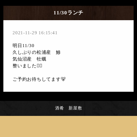
11/30ランチ
2021-11-29 16:15:41
明日11/30
久しぶりの松浦産 鯵
気仙沼産 牡蠣
整いました🙇‍♀️
ご予約お待ちしてます🐻
酒肴 新屋敷