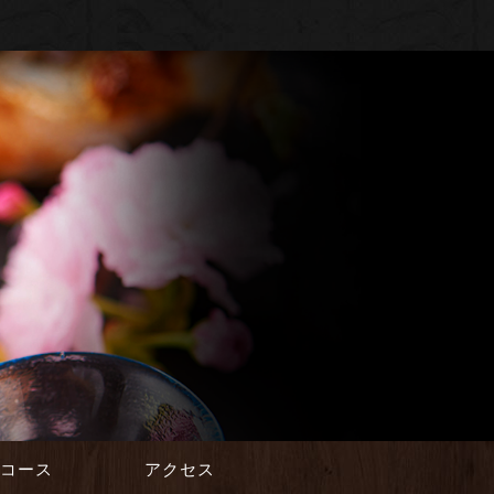
会コース
アクセス