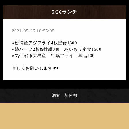
5/26ランチ
2021-05-25 16:55:05
⭐︎松浦産アジフライ4枚定食1300
⭐︎鯵ハーフ2枚&牡蠣3個 あいもり定食1600
⭐︎気仙沼市大島産 牡蠣フライ 単品200
宜しくお願いします🐟
酒肴 新屋敷