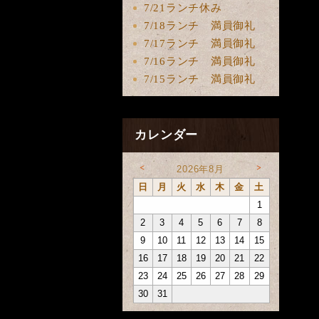
7/21ランチ休み
7/18ランチ 満員御礼
7/17ランチ 満員御礼
7/16ランチ 満員御礼
7/15ランチ 満員御礼
カレンダー
<
>
2026年8月
日
月
火
水
木
金
土
1
2
3
4
5
6
7
8
9
10
11
12
13
14
15
16
17
18
19
20
21
22
23
24
25
26
27
28
29
30
31