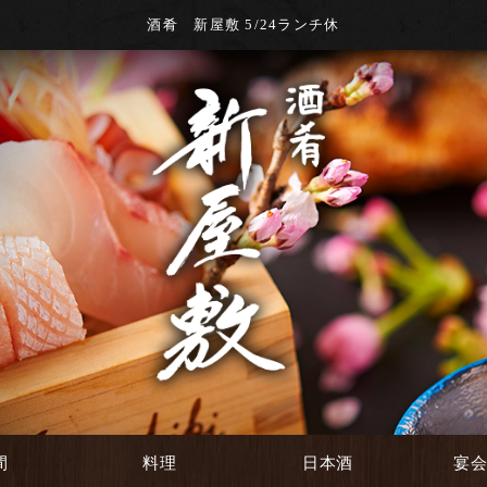
酒肴 新屋敷 5/24ランチ休
間
料理
日本酒
宴